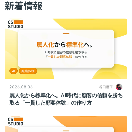
新着情報
お役立ち資料
事例
セミナー
メルマガ登録
相談する
AI
組織体制
2026.08.06
谷口麻子
属人化から標準化へ。AI時代に顧客の信頼を勝ち
取る「一貫した顧客体験」の作り方