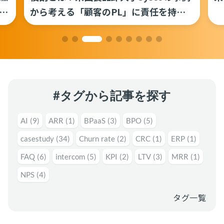
運用代行・人材派遣
意外と知らない？Google スプレッドシート関
ス
から考える「顧客のPL」に責任を持つ
数の落とし穴 ～集計作業を効率化する4つの
職能の定義
カスタマーサクセス人材派遣・常駐
関数と、見落としがちな注意点～
カスタマーサポート
カスタマーサクセスBPO
BPaaS​
2025.08.19
既存営業 AI BPO
顧客満足度を上げる具体例10選！成功企業の事
例とともに解説
カスタマーサポート代行
カスタマーサクセス
顧客満足度
多言語カスタマーサポート対応
#タグから記事を探す
CSツール導入・運用支援
AI
(9)
ARR
(1)
BPaaS
(3)
BPO
(5)
ツール選定・運用支援
casestudy
(34)
Churn rate
(2)
CRC
(1)
ERP
(1)
Zendesk導入支援
FAQ
(6)
intercom
(5)
KPI
(2)
LTV
(3)
MRR
(1)
その他ご支援​
NPS
(4)
ユーザーインタビュー
タグ一覧
インサイドセールス代行