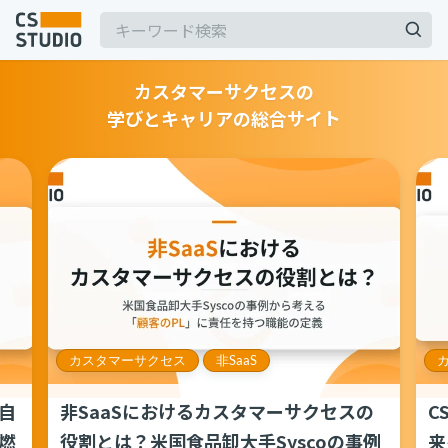
カスタマーサクセスの
学びとキャリアの総合サイト
2025.03.19
【2025年最新】Outlookの時短術15選！メー
ル作成やタスク管理のテクニックを紹介
カスタマーサポート
記事
2025.06.06
BPaaSに取り組む注目企業一覧（2025年版）
サービス
keyboard_arrow_down
BPO
BPaaS
コンサル・トレーニング
2024.11.07
サボタージュマニュアルとは？組織の内部崩壊
コンサルティング
カスタマーサクセス
非SaaS
に関するバイブル
ブートキャンプ
CS人材育成プログラム
組織作り
自
非SaaSにおけるカスタマーサクセスの
C
燃
役割とは？米国食品卸大手Syscoの事例
来
2025.04.23