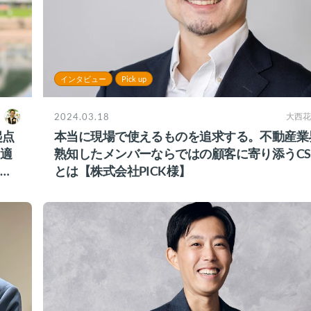
インタビュー
Pick up
2024.03.18
大西花
起点
本当に現場で使えるものを追求する。不動産業
適
熟知したメンバーならではの顧客に寄り添うC
ク
とは【株式会社PICK様】