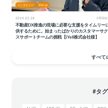
インタビュー
Pick up
2024.02.28
大西花絵
不動産DX推進の現場に必要な支援をタイムリー
供するために。始まったばかりのカスタマーサク
スサポートチームの挑戦【iYell株式会社様】
すべての
#タ