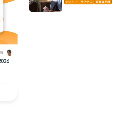
に解説
カスタマーサクセス
顧客満足度
 舞
026