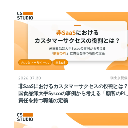
カスタマーサクセス
非SaaS
2026.07.30
朝比奈賢儀
非SaaSにおけるカスタマーサクセスの役割とは
国食品卸大手Syscoの事例から考える「顧客のPL
責任を持つ職能の定義