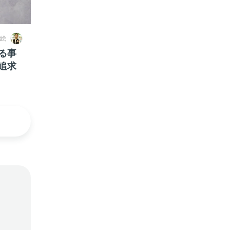
絵
る事
追求