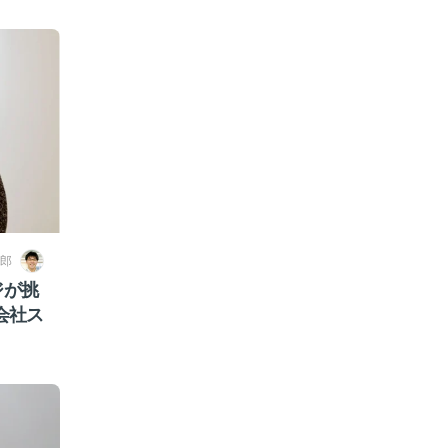
郎
ジが挑
会社ス