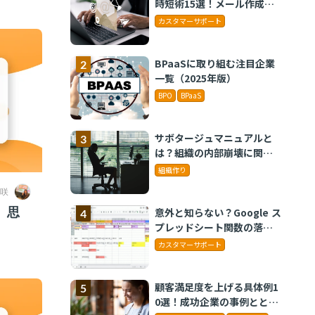
時短術15選！メール作成や
タスク管理のテクニックを
カスタマーサポート
紹介
BPaaSに取り組む注目企業
一覧（2025年版）
BPO
BPaaS
サボタージュマニュアルと
は？組織の内部崩壊に関す
るバイブル
組織作り
咲
、思
意外と知らない？Google ス
プレッドシート関数の落と
し穴 ～集計作業を効率化
カスタマーサポート
する4つの関数と、見落とし
がちな注意点～
顧客満足度を上げる具体例1
0選！成功企業の事例ととも