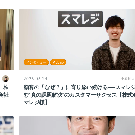
インタビュー
Pick up
2025.06.24
小原良太
、株
顧客の「なぜ？」に寄り添い続ける──スマレ
会社
む“真の課題解決”のカスタマーサクセス【株式
マレジ様】