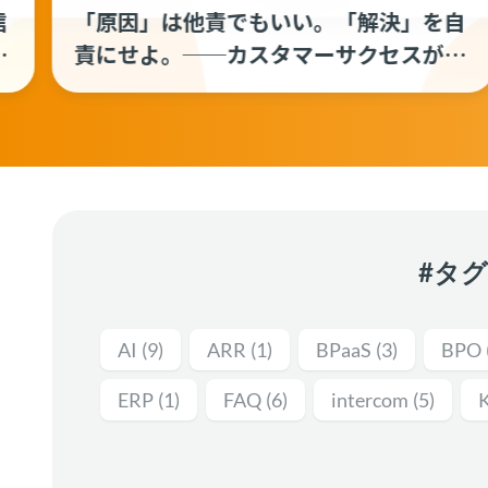
自
非SaaSにおけるカスタマーサクセスの
燃
役割とは？米国食品卸大手Syscoの事例
ス
から考える「顧客のPL」に責任を持つ
職能の定義
#タ
AI
(9)
ARR
(1)
BPaaS
(3)
BPO
ERP
(1)
FAQ
(6)
intercom
(5)