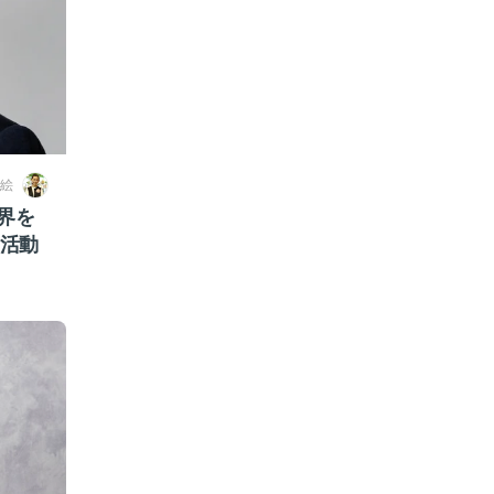
絵
界を
S活動