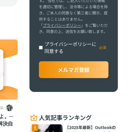
す。 当社では、ご記入いただいた情報
を適切に管理し、法令等による場合を除
き、ご本人の同意なく第三者に開示、提
供することはありません。
「
プライバシーポリシー
」をご覧いただ
き、同意の上、送信をお願い致します。
プライバシーポリシーに
同意する
 凪
よ。─
人気記事ランキング
解決自
【2025年最新】Outlookの