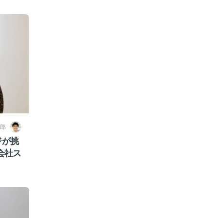
郎
ジが挑
会社ス