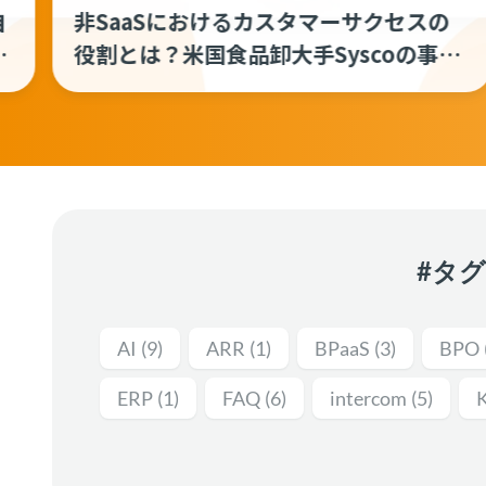
CSアイデアソンのすすめ ──社内の未
例
来を考え、思考力を鍛えよう
#タ
AI
(9)
ARR
(1)
BPaaS
(3)
BPO
ERP
(1)
FAQ
(6)
intercom
(5)