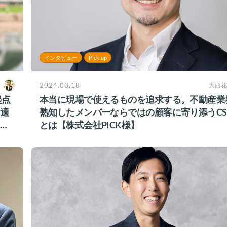
インタビュー
Pick up
2024.03.18
大西花
起点
本当に現場で使えるものを追求する。不動産業
適
熟知したメンバーならではの顧客に寄り添うC
ク
とは【株式会社PICK様】