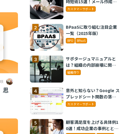
時短術15選！メール作成や
タスク管理のテクニックを
カスタマーサポート
紹介
BPaaSに取り組む注目企業
一覧（2025年版）
BPO
BPaaS
サボタージュマニュアルと
は？組織の内部崩壊に関す
るバイブル
組織作り
咲
、思
意外と知らない？Google ス
プレッドシート関数の落と
し穴 ～集計作業を効率化
カスタマーサポート
する4つの関数と、見落とし
がちな注意点～
顧客満足度を上げる具体例1
0選！成功企業の事例ととも