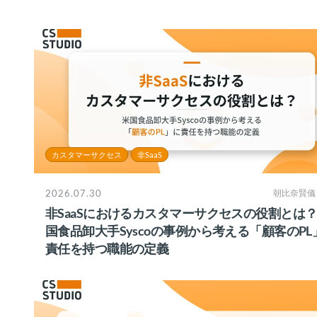
カスタマーサクセス
非SaaS
2026.07.30
朝比奈賢儀
非SaaSにおけるカスタマーサクセスの役割とは
国食品卸大手Syscoの事例から考える「顧客のPL
責任を持つ職能の定義