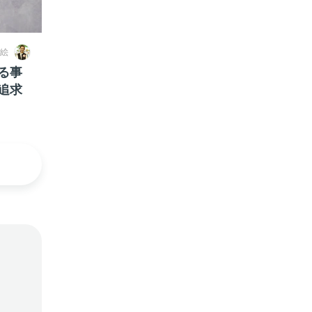
絵
る事
追求