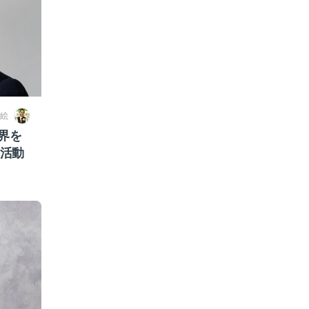
絵
界を
S活動