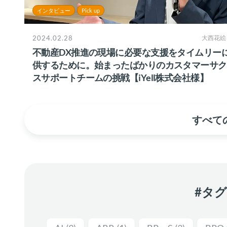
インタビュー
Pick up
2024.02.28
大西花絵
不動産DX推進の現場に必要な支援をタイムリー
供するために。始まったばかりのカスタマーサク
スサポートチームの挑戦【iYell株式会社様】
すべての
#タ