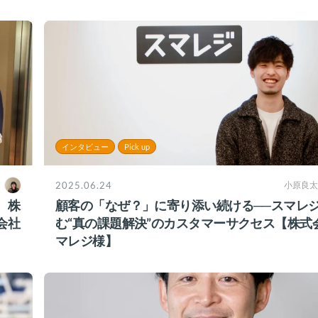
インタビュー
Pick up
2025.06.24
小原良太
、株
顧客の「なぜ？」に寄り添い続ける──スマレ
会社
む“真の課題解決”のカスタマーサクセス【株式
マレジ様】