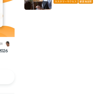
に解説
カスタマーサクセス
顧客満足度
 舞
026