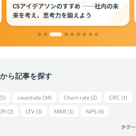
【翻訳】追跡すべきカスタマーサクセス
指標──成果を可視化するための指標
グから記事を探す
(5)
casestudy
(34)
Churn rate
(2)
CRC
(1)
KPI
(2)
LTV
(3)
MRR
(1)
NPS
(4)
タグ一