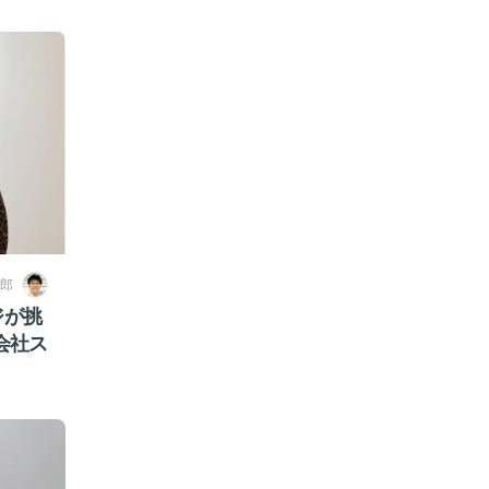
郎
ジが挑
会社ス