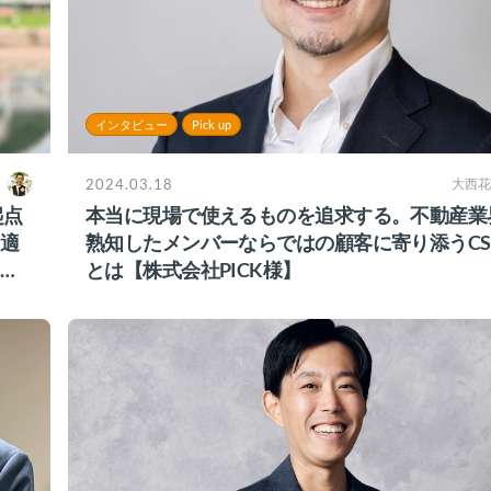
インタビュー
Pick up
2024.03.18
大西花
起点
本当に現場で使えるものを追求する。不動産業
適
熟知したメンバーならではの顧客に寄り添うC
ク
とは【株式会社PICK様】