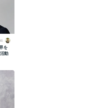
絵
界を
S活動