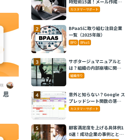
時短術15選！メール作成や
タスク管理のテクニックを
カスタマーサポート
紹介
BPaaSに取り組む注目企業
一覧（2025年版）
BPO
BPaaS
サボタージュマニュアルと
は？組織の内部崩壊に関す
るバイブル
組織作り
咲
、思
意外と知らない？Google ス
プレッドシート関数の落と
し穴 ～集計作業を効率化
カスタマーサポート
する4つの関数と、見落とし
がちな注意点～
顧客満足度を上げる具体例1
0選！成功企業の事例ととも