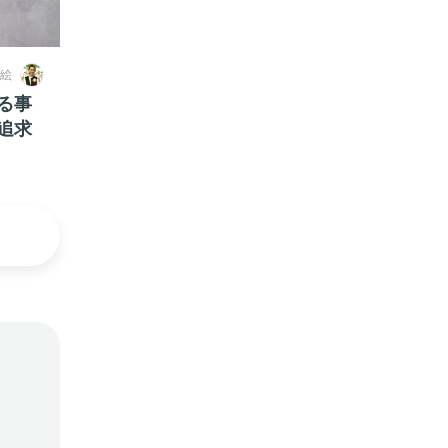
絵
る事
追求