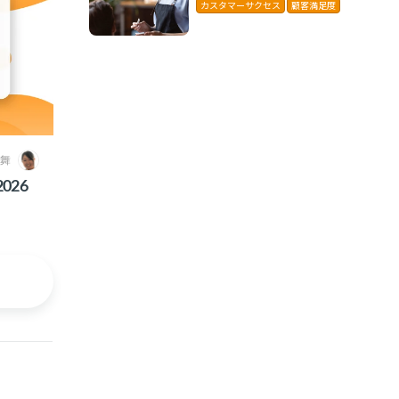
に解説
カスタマーサクセス
顧客満足度
 舞
026