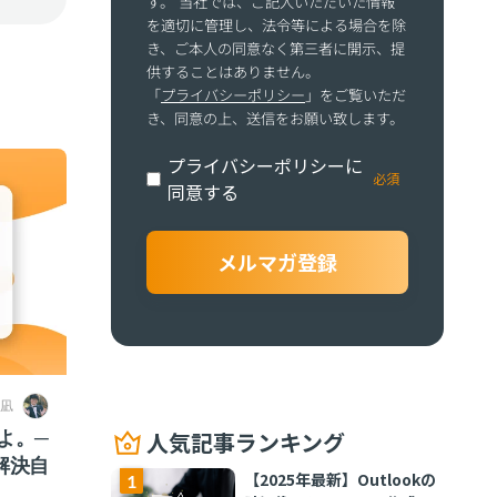
す。 当社では、ご記入いただいた情報
を適切に管理し、法令等による場合を除
き、ご本人の同意なく第三者に開示、提
供することはありません。
「
プライバシーポリシー
」をご覧いただ
き、同意の上、送信をお願い致します。
プライバシーポリシーに
同意する
 凪
よ。─
人気記事ランキング
解決自
【2025年最新】Outlookの