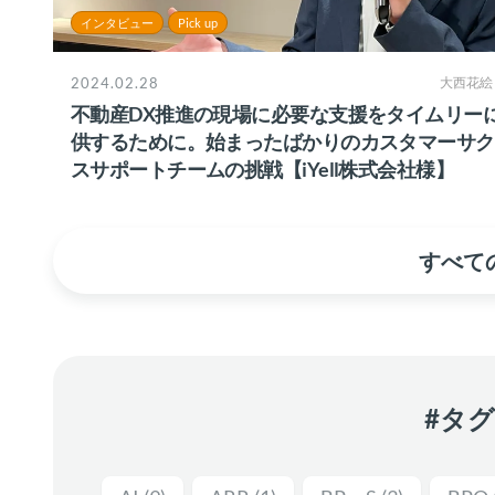
インタビュー
Pick up
2024.02.28
大西花絵
不動産DX推進の現場に必要な支援をタイムリー
供するために。始まったばかりのカスタマーサク
スサポートチームの挑戦【iYell株式会社様】
すべての
#タ