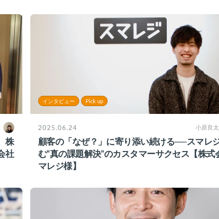
インタビュー
Pick up
2025.06.24
小原良太
、株
顧客の「なぜ？」に寄り添い続ける──スマレ
会社
む“真の課題解決”のカスタマーサクセス【株式
マレジ様】