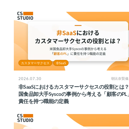
カスタマーサクセス
非SaaS
2026.07.30
朝比奈賢儀
非SaaSにおけるカスタマーサクセスの役割とは
国食品卸大手Syscoの事例から考える「顧客のPL
責任を持つ職能の定義