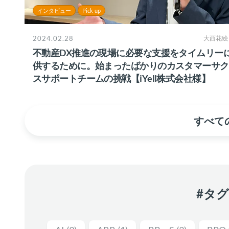
インタビュー
Pick up
2024.02.28
大西花絵
不動産DX推進の現場に必要な支援をタイムリー
供するために。始まったばかりのカスタマーサク
スサポートチームの挑戦【iYell株式会社様】
すべての
#タ