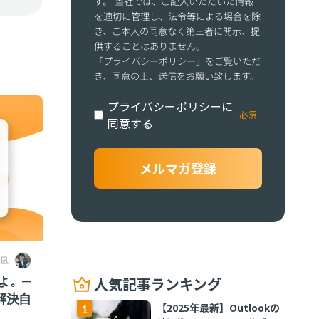
す。 当社では、ご記入いただいた情報
を適切に管理し、法令等による場合を除
き、ご本人の同意なく第三者に開示、提
供することはありません。
「
プライバシーポリシー
」をご覧いただ
き、同意の上、送信をお願い致します。
プライバシーポリシーに
同意する
 凪
よ。─
人気記事ランキング
解決自
【2025年最新】Outlookの