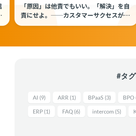
自
非SaaSにおけるカスタマーサクセスの
燃
役割とは？米国食品卸大手Syscoの事例
ス
から考える「顧客のPL」に責任を持つ
職能の定義
#タ
AI
(9)
ARR
(1)
BPaaS
(3)
BPO
ERP
(1)
FAQ
(6)
intercom
(5)