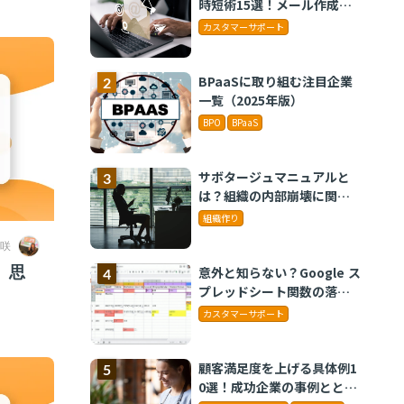
時短術15選！メール作成や
タスク管理のテクニックを
カスタマーサポート
紹介
BPaaSに取り組む注目企業
一覧（2025年版）
BPO
BPaaS
サボタージュマニュアルと
は？組織の内部崩壊に関す
るバイブル
組織作り
咲
、思
意外と知らない？Google ス
プレッドシート関数の落と
し穴 ～集計作業を効率化
カスタマーサポート
する4つの関数と、見落とし
がちな注意点～
顧客満足度を上げる具体例1
0選！成功企業の事例ととも