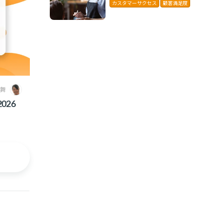
に解説
カスタマーサクセス
顧客満足度
 舞
026