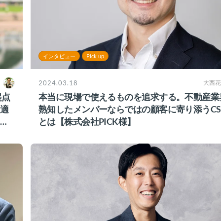
インタビュー
Pick up
2024.03.18
大西花
起点
本当に現場で使えるものを追求する。不動産業
適
熟知したメンバーならではの顧客に寄り添うC
ク
とは【株式会社PICK様】