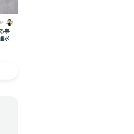
絵
る事
追求