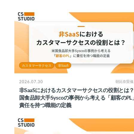
カスタマーサクセス
非SaaS
2026.07.30
朝比奈賢儀
非SaaSにおけるカスタマーサクセスの役割とは
国食品卸大手Syscoの事例から考える「顧客のPL
責任を持つ職能の定義