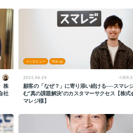
インタビュー
Pick up
2025.06.24
小原良太
、株
顧客の「なぜ？」に寄り添い続ける──スマレ
会社
む“真の課題解決”のカスタマーサクセス【株式
マレジ様】