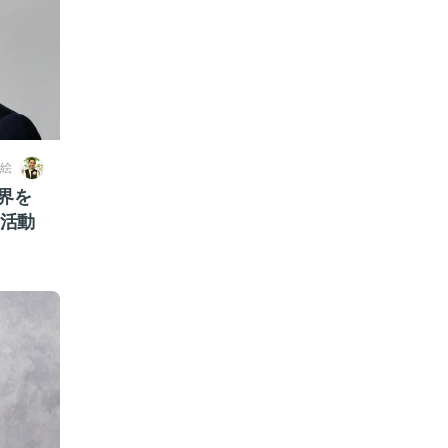
絵
界を
S活動