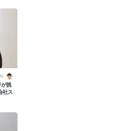
郎
ジが挑
会社ス