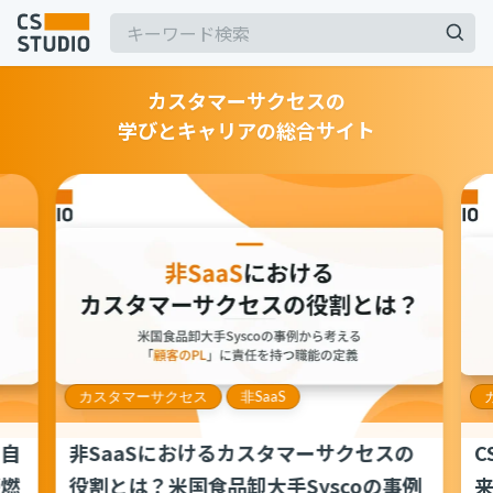
カスタマーサクセスの
学びとキャリアの総合サイト
2025.03.19
【2025年最新】Outlookの時短術15選！メー
ル作成やタスク管理のテクニックを紹介
カスタマーサポート
記事
2025.06.06
BPaaSに取り組む注目企業一覧（2025年版）
サービス
keyboard_arrow_down
BPO
BPaaS
コンサル・トレーニング
2024.11.07
サボタージュマニュアルとは？組織の内部崩壊
コンサルティング
カスタマーサクセス
非SaaS
に関するバイブル
ブートキャンプ
CS人材育成プログラム
組織作り
自
非SaaSにおけるカスタマーサクセスの
C
燃
役割とは？米国食品卸大手Syscoの事例
来
2025.04.23