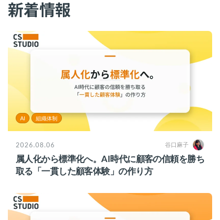
新着情報
お役立ち資料
事例
セミナー
メルマガ登録
相談する
AI
組織体制
2026.08.06
谷口麻子
属人化から標準化へ。AI時代に顧客の信頼を勝ち
取る「一貫した顧客体験」の作り方