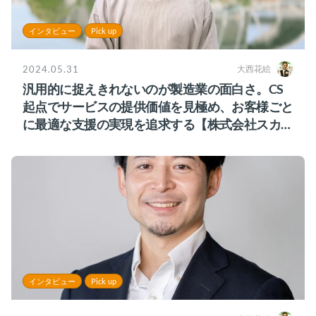
インタビュー
Pick up
2024.05.31
大西花絵
汎用的に捉えきれないのが製造業の面白さ。CS
起点でサービスの提供価値を見極め、お客様ごと
に最適な支援の実現を追求する【株式会社スカイ
ディスク様】
インタビュー
Pick up