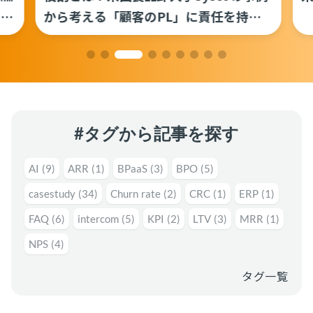
運用代行・人材派遣
意外と知らない？Google スプレッドシート関
ス
から考える「顧客のPL」に責任を持つ
数の落とし穴 ～集計作業を効率化する4つの
職能の定義
カスタマーサクセス人材派遣・常駐
関数と、見落としがちな注意点～
カスタマーサポート
カスタマーサクセスBPO
BPaaS​
2025.08.19
既存営業 AI BPO
顧客満足度を上げる具体例10選！成功企業の事
例とともに解説
カスタマーサポート代行
カスタマーサクセス
顧客満足度
多言語カスタマーサポート対応
#タグから記事を探す
CSツール導入・運用支援
AI
(9)
ARR
(1)
BPaaS
(3)
BPO
(5)
ツール選定・運用支援
casestudy
(34)
Churn rate
(2)
CRC
(1)
ERP
(1)
Zendesk導入支援
FAQ
(6)
intercom
(5)
KPI
(2)
LTV
(3)
MRR
(1)
その他ご支援​
NPS
(4)
ユーザーインタビュー
タグ一覧
インサイドセールス代行