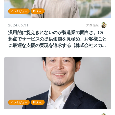
インタビュー
Pick up
2024.05.31
大西花絵
汎用的に捉えきれないのが製造業の面白さ。CS
起点でサービスの提供価値を見極め、お客様ごと
に最適な支援の実現を追求する【株式会社スカイ
ディスク様】
インタビュー
Pick up