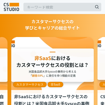
カスタマーサクセスの
学びとキャリアの総合サイト
2025.03.19
【2025年最新】Outlookの時短術15選！メー
ル作成やタスク管理のテクニックを紹介
カスタマーサポート
記事
2025.06.06
BPaaSに取り組む注目企業一覧（2025年版）
サービス
keyboard_arrow_down
BPO
BPaaS
コンサル・トレーニング
2024.11.07
サボタージュマニュアルとは？組織の内部崩壊
コンサルティング
カスタマーサクセス
非SaaS
に関するバイブル
ブートキャンプ
CS人材育成プログラム
組織作り
自
非SaaSにおけるカスタマーサクセスの
C
燃
役割とは？米国食品卸大手Syscoの事例
来
2025.04.23