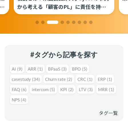
運用代行・人材派遣
意外と知らない？Google スプレッドシート関
ス
から考える「顧客のPL」に責任を持つ
数の落とし穴 ～集計作業を効率化する4つの
職能の定義
カスタマーサクセス人材派遣・常駐
関数と、見落としがちな注意点～
カスタマーサポート
カスタマーサクセスBPO
BPaaS​
2025.08.19
既存営業 AI BPO
顧客満足度を上げる具体例10選！成功企業の事
例とともに解説
カスタマーサポート代行
カスタマーサクセス
顧客満足度
多言語カスタマーサポート対応
#タグから記事を探す
CSツール導入・運用支援
AI
(9)
ARR
(1)
BPaaS
(3)
BPO
(5)
ツール選定・運用支援
casestudy
(34)
Churn rate
(2)
CRC
(1)
ERP
(1)
Zendesk導入支援
FAQ
(6)
intercom
(5)
KPI
(2)
LTV
(3)
MRR
(1)
その他ご支援​
NPS
(4)
ユーザーインタビュー
タグ一覧
インサイドセールス代行